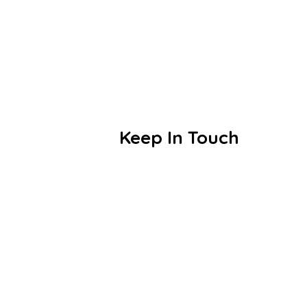
Today’s little learners are
tomorrow’s great leaders
Keep In Touch
Education designed to make the
everyday extraordinary
Villa No.19 Mansour Bin
Talha St 652 - Doha, Qatar
44829505
55116312