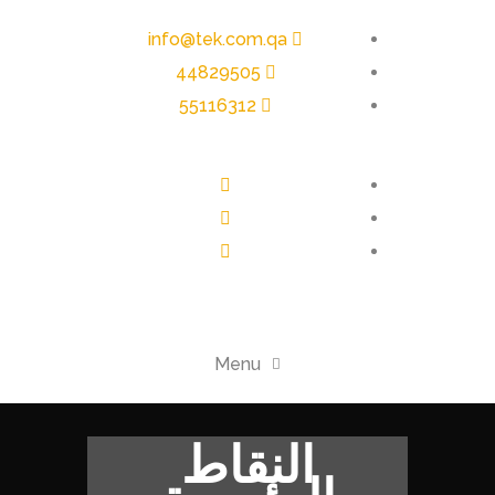
info@tek.com.qa
44829505
55116312
Menu
النقاط